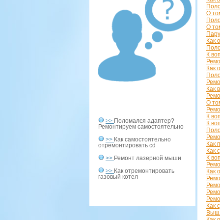
Поло
О то
Поло
О то
Пару
Как 
Поло
К во
Ремо
Как 
Поло
Ремо
Как 
Ремо
О то
Ремо
К во
>>
Поломался адаптер?
К во
Ремонтируем самостоятельно
Поло
Ремо
>>
Как самостоятельно
Как 
отремонтировать cd
Как 
К во
>>
Ремонт лазерной мыши
Ремо
>>
Как отремонтировать
Как 
газовый котел
Ремо
Ремо
Ремо
Ремо
Как 
Вышл
Как 