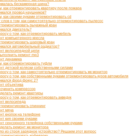
малась бескамерная шина?
м, как отремонтировать квартиру после пожара
мался провод наушников?
м, как своими руками отремонтировать cd
 слов о том, как самостоятельно отремонтировать пылесос
отремонтировать рычажный кран
мался двигатель?
просу о том, как отремонтировать мебель
нт компьютерного кресла
отремонтировать шаровый кран
мался автомобильный радиатор?
нт велосипедной цепи
выполнить ремонт mp3
нт динамика
м, как отремонтировать туфли
нт детской коляски собственными силами
просу о том, как самостоятельно отремонтировать жк монитор
просу о том, как собственными руками отремонтировать кузов автомобиля
мался форд фокус 2?
нт объектива
починить компрессор
сделать ремонт квартиры
просу о том, как отремонтировать акведук
нт велосипеда
отремонтировать спиннинг
нт мяча
нт кнопок на телефоне
нт кия своими руками
нт сенсорного телефона собственными руками
сделать ремонт жк монитора
о из строя зарядное устройство? Решаем этот вопрос
отремонтировать кофеварку