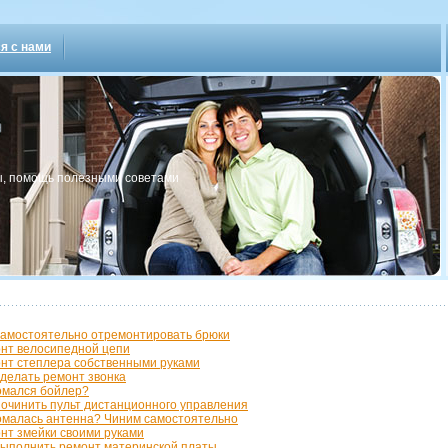
я с нами
, пοмοщь пοлезными сοветами
самостоятельно отремонтировать брюки
нт велосипедной цепи
нт степлера собственными руками
сделать ремонт звонка
мался бойлер?
починить пульт дистанционного управления
малась антенна? Чиним самостоятельно
нт змейки своими руками
выполнить ремонт материнской платы