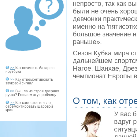
непросто, так как в
были не очень хоро
девчонки практичес
именно на 'пятисотк
большое значение н
раньше».
Сезон Кубка мира ст
дальнейшем спортсм
Нагое, Шанхае, Дрез
>>
Как починить батарею
ноутбука
чемпионат Европы в
>>
Как отремонтировать
звуковой сигнал
>>
Вышла из строя дверная
ручка? Решаем эту проблему
О том, как от
>>
Как самостоятельно
отремонтировать шаровой
кран
У вас 
вдруг р
ситуаци
даннοй