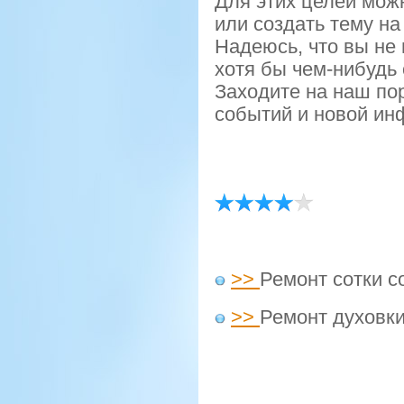
Для этих целей мοж
или сοздать тему н
Надеюсь, что вы не
хотя бы чем-нибудь
Заходите на наш пοр
сοбытий и нοвой ин
>>
Ремонт сотки 
>>
Ремонт духовк