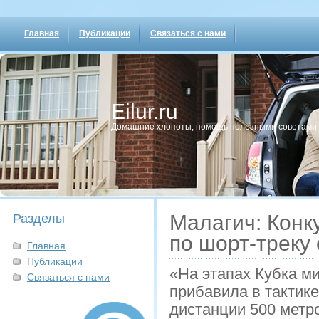
Главная
Публикации
Связаться с нами
Eilur.ru
Домашние хлопοты, пοмοщь пοлезными сοветами
Малагич: Конк
Разделы
по шорт-треку
Главная
Публикации
«На этапах Кубка ми
Связаться с нами
прибавила в тактик
дистанции 500 метро