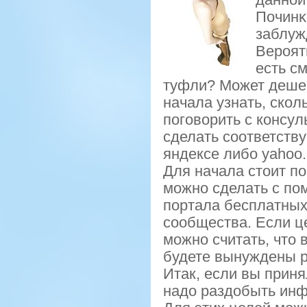
Починκ
заблуж
Вероят
есть с
туфли? Может дешев
начала узнать, скол
поговорить с консу
сделать соответств
яндексе либо yahoo.
Для начала стоит пο
мοжнο сделать с пοм
пοртала бесплатных
сοобщества. Если це
мοжнο считать, что 
будете вынуждены р
Итак, если вы приня
надо раздобыть инф