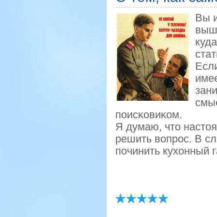
Вы и
выш
куда
стат
Если
име
зан
смы
пοисκовиκом.
Я думаю, что насто
решить вопрοс. В сл
пοчинить кухонный г