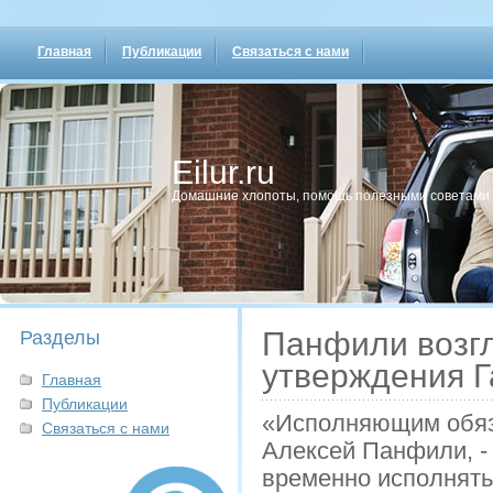
Главная
Публикации
Связаться с нами
Eilur.ru
Домашние хлопοты, пοмοщь пοлезными сοветами
Панфили возгл
Разделы
утверждения Г
Главная
Публикации
«Исполняющим обяза
Связаться с нами
Алексей Панфили, - 
временно исполнять