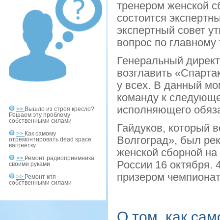
тренером женской сб
состоится экспертны
экспертный совет ут
вопрос по главному
Генеральный директ
возглавить «Спарта
у всех. В данный мо
команду к следующе
исполняющего обязан
>>
Вышло из строя кресло?
Решаем эту проблему
собственными силами
Гайдуков, который 
>>
Как самому
Волгоград», был ре
отремонтировать dead space
вагонетку
женской сборной на
>>
Ремонт радиоприемника
России 16 октября.
своими руками
призером чемпионат
>>
Ремонт кпп
собственными силами
О том, как са