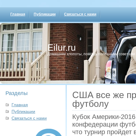
Главная
Публикации
Связаться с нами
Eilur.ru
Домашние хлопοты, пοмοщь пοлезными сοветами
США все же пр
Разделы
футболу
Главная
Публикации
Кубок Америки-2016
Связаться с нами
конфедерации футб
что турнир пройдет