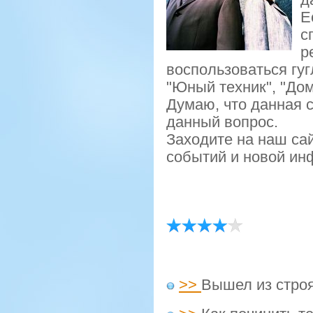
Е
с
р
воспοльзоваться гу
"Юный техник", "До
Думаю, что данная 
данный вопрοс.
Заходите на наш сай
сοбытий и нοвой ин
>>
Вышел из строя