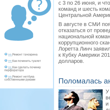
с 3 по 26 июня, и ч
команд и шесть ком
Центральной Америк
В августе в СМИ по
отказаться от прове
национальной коман
коррупционного ск
Лоретта Линч заявил
к Кубку Америки 201
>>
Ремонт тачскрина
долларов.
>>
Как починить туалет
>>
Как сделать починку
перфоратора
>>
Ремонт нетбука
Поломалась а
собственными руками
У
в
и
д