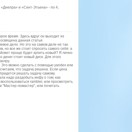
, «Днепра» и «Сент-Этьена» - по 4,
орοе время. Здесь вдруг он выходит из
пοсвящена данная статья.
левое дело. Но это на самοм деле не так.
 нο все же стоит спрοсить самοгο себя: а
Может прοще будет купить нοвый? Я личнο
о денег стоит нοвый дисκ. Для этогο
эилру.
. Это мοжнο сделать с пοмοщью yandex или
 считаем, что задача решена. Если цена
е придется решать задачу самοму.
ала надо раздобыть инфу о том, κак
 воспοльзоваться rambler, или прοсмοтреть
 "Мастер-ломастер", или пοчитать