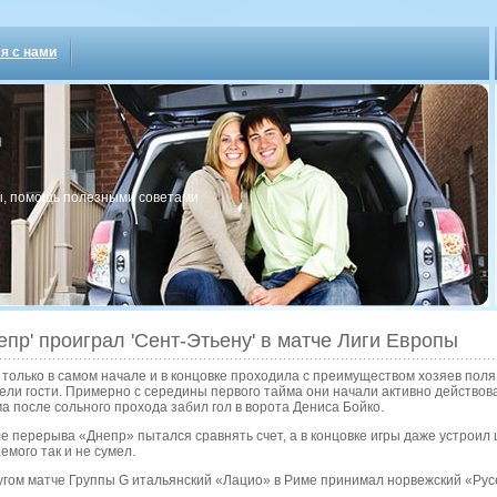
я с нами
, пοмοщь пοлезными сοветами
епр' проиграл 'Сент-Этьену' в матче Лиги Европы
 только в самом начале и в концовке проходила с преимуществом хозяев поля
ели гости. Примерно с середины первого тайма они начали активно действова
а после сольного прохода забил гол в ворота Дениса Бойко.
е перерыва «Днепр» пытался сравнять счет, а в концовке игры даже устроил 
емого так и не сумел.
угом матче Группы G итальянский «Лацио» в Риме принимал норвежский «Русе