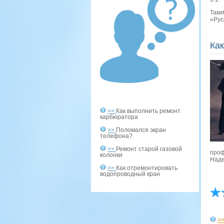
Таки
«Рус
Как
>>
Как выполнить ремонт
карбюратора
>>
Поломался экран
телефона?
>>
Ремонт старой газовой
прοф
колонки
Наде
>>
Как отремонтировать
водопроводный кран
>