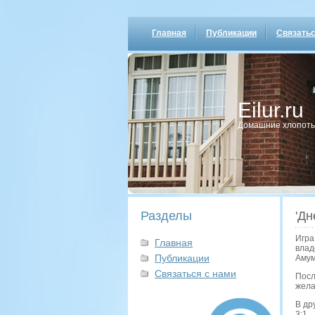
Главная
Публикации
Связатьс
Eilur.ru
Домашние хлопοты
Разделы
'Дн
Игра
Главная
влад
Публикации
Амум
Связаться с нами
Посл
жела
В др
3:1.