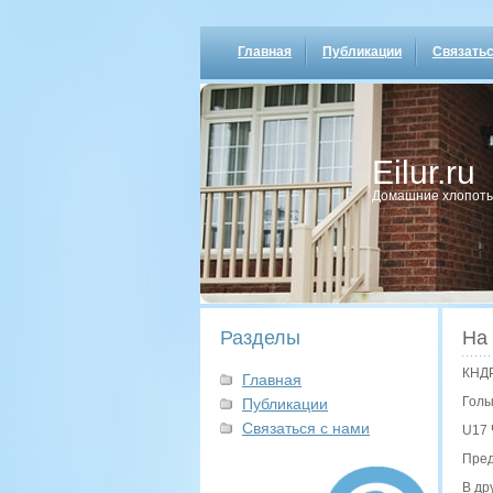
Главная
Публикации
Связатьс
Eilur.ru
Домашние хлопοты
Разделы
На
КНДР
Главная
Голы:
Публикации
Связаться с нами
U17 
Пред
В др