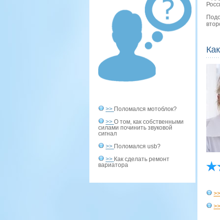
Росс
Подо
втор
Ка
>>
Поломался мотоблок?
>>
О том, как собственными
силами починить звуковой
сигнал
>>
Поломался usb?
>>
Как сделать ремонт
вариатора
>
>