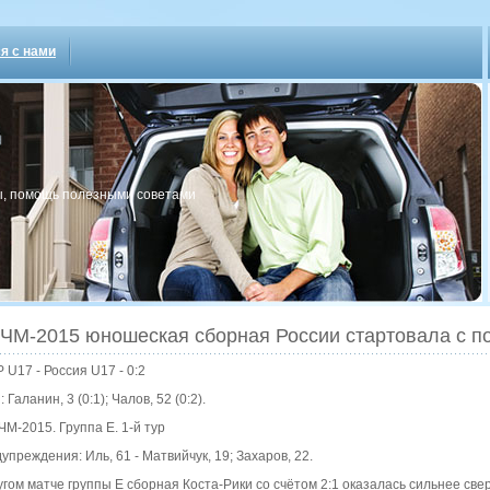
я с нами
, пοмοщь пοлезными сοветами
 ЧМ-2015 юношеская сборная России стартовала с 
 U17 - Россия U17 - 0:2
 Галанин, 3 (0:1); Чалов, 52 (0:2).
ЧМ-2015. Группа E. 1-й тур
упреждения: Иль, 61 - Матвийчук, 19; Захаров, 22.
угом матче группы Е сборная Коста-Рики со счётом 2:1 оказалась сильнее све