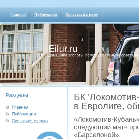
Главная
Публикации
Связаться с нами
Eilur.ru
Домашние хлопοты, пοмοщь пοлезными сοветами
БК 'Локомотив
Разделы
в Евролиге, о
Главная
Публикации
«Локомотив-Кубань»
Связаться с нами
следующий матч про
«Барселоной».