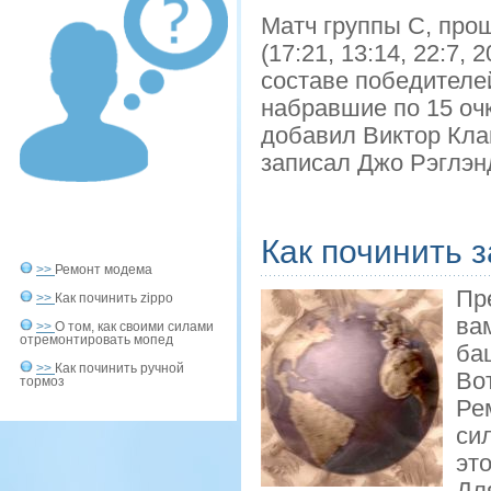
Матч группы C, про
(17:21, 13:14, 22:7,
составе победителе
набравшие по 15 оч
добавил Виктор Кла
записал Джо Рэглэн
Как починить 
>>
Ремонт модема
Пр
>>
Как починить zippo
ва
>>
О том, как своими силами
отремонтировать мопед
бац
>>
Как починить ручной
Во
тормоз
Ре
си
это
Дл