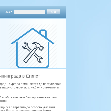
Поиск:
ининграда в Египет
град - Хургада отменяются до поступления
 нашу справочную службу», - отметили в
2 ноября впервые был организован рейс
стов.
ядился запретить до особого указания
ки Египет с пассажирами на борту.