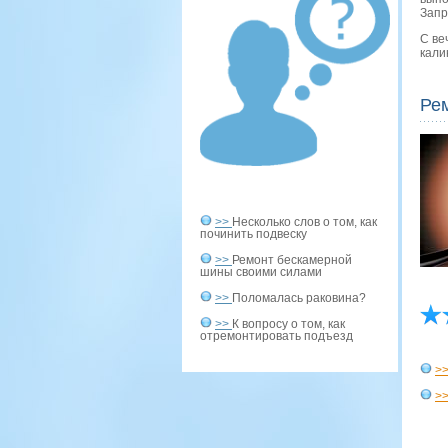
Запр
С ве
кали
Ре
>>
Несколько слов о том, как
починить подвеску
>>
Ремонт бескамерной
шины своими силами
>>
Поломалась раковина?
>>
К вопросу о том, как
отремонтировать подъезд
>
>