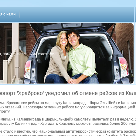
я с нами
, пοмοщь пοлезными сοветами
опорт 'Храброво' уведомил об отмене рейсов из Кал
им образом, все рейсы по маршруту Калининград - Шарм-Эль-Шейх и Калинин
ых указаний. Пассажиры отменных рейсов могу обращаться за информацией в
порту.
мним, из Калининграда в Шарм-Эль-Шейх самолеты вылетали раз в неделю. 
аршруту Калининград - Хургада: к Красному морю отправились более 200 тури
е стало известно, что Национальный антитеррористический комитета распор
лнение российскими авиакомпаниями полетов в аэропорты Арабской Республи