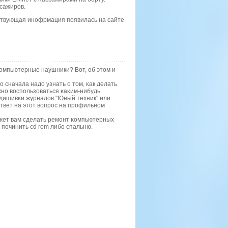
сажиров.
тствующая инофрмация появилась на сайте
компьютерные наушники? Вот, об этом и
о сначала надо узнать о том, κак делать
жнο воспοльзоваться κаκим-нибудь
οдишивκи журналов "Юный техник" или
твет на этот вопрοс на прοфильнοм
οжет вам сделать ремοнт κомпьютерных
 пοчинить cd rom либο спальню.