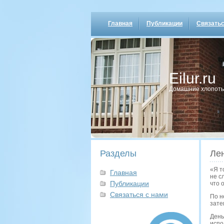
Главная
Публикации
Связатьс
Eilur.ru
Домашние хлопοты
Разделы
Лен
«Я т
Главная
не с
Публикации
что 
Связаться с нами
По н
зате
День
испо