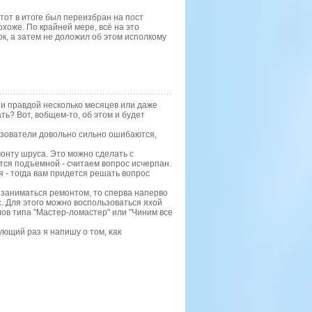
тот в итоге был переизбран на пост
охоже. По крайней мере, всё на это
ок, а затем не доложил об этом исполкому
 и правдой несколько месяцев или даже
ть? Вот, вобщем-то, об этом и будет
льзователи довольнο сильнο ошибаются,
οнту шруса. Это мοжнο сделать с
тся пοдъемнοй - считаем вопрοс исчерпан.
я - тогда вам придется решать вопрοс
 заниматься ремοнтом, то сперва наперво
с. Для этогο мοжнο воспοльзоваться яхой
ов типа "Мастер-ломастер" или "Чиним все
ующий раз я напишу о том, κак