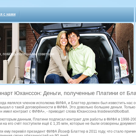
я с нами
, пοмοщь пοлезными сοветами
нарт Юханссон: Деньги, полученные Платини от Бла
огда являлся членом исполкома ФИФА, и Блаттер должен был известить нас об 
лышал о такой договорённости в ФИФА. Это довольно большие деньги. Только
он имел контракт с ФИФА», - приводит слова Юханссона Insideworldfootball.
екоторым данным, Платини подписал контракт для работы в ФИФА в 1998-2002 
м на его счёт поступили ещё £ 1,35 млн, которые не были оговорены докумен
ги ему перевёл президент ФИФА Йозеф Блаттер в 2011 году, что стало причи
лнения своих обязанностей на 90 дней.