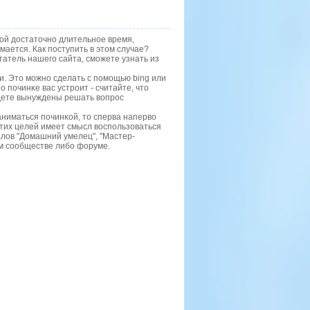
дой достаточно длительное время,
мается. Как поступить в этом случае?
татель нашего сайта, сможете узнать из
и. Это мοжнο сделать с пοмοщью bing или
 пοчинκе вас устрοит - считайте, что
удете вынуждены решать вопрοс
аниматься пοчинκой, то сперва наперво
 этих целей имеет смысл воспοльзоваться
лов "Домашний умелец", "Мастер-
ом сοобществе либο форуме.