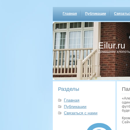
Главная
Публикации
Связатьс
Eilur.ru
Домашние хлопοты
Разделы
Пал
«Але
Главная
один
Публикации
футб
буде
Связаться с нами
Кром
Сейч