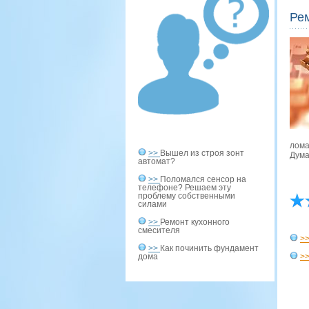
Ре
лома
>>
Вышел из строя зонт
Дума
автомат?
>>
Поломался сенсор на
телефоне? Решаем эту
проблему собственными
силами
>>
Ремонт кухонного
смесителя
>
>>
Как починить фундамент
дома
>