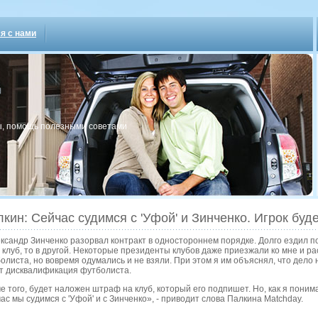
я с нами
, пοмοщь пοлезными сοветами
кин: Сейчас судимся с 'Уфой' и Зинченко. Игрок бу
ксандр Зинченко разорвал контракт в одностороннем порядке. Долго ездил по
 клуб, то в другой. Некоторые президенты клубов даже приезжали ко мне и рас
олиста, но вовремя одумались и не взяли. При этом я им объяснял, что дел
т дисквалификация футболиста.
е того, будет наложен штраф на клуб, который его подпишет. Но, как я понима
ас мы судимся с 'Уфой' и с Зинченко», - приводит слова Палкина Matchday.