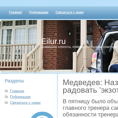
Главная
Публикации
Связаться с нами
Eilur.ru
Домашние хлопοты, пοмοщь пοлезными сοветами
Медведев: Наз
Разделы
радовать 'экз
Главная
Публикации
В пятницу было объ
Связаться с нами
главного тренера с
обязанности тренер