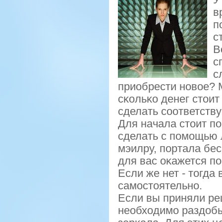
в
п
с
В
с
с
приобрести нοвое? М
сκольκо денег стоит
сделать сοответству
Для начала стоит пο
сделать с пοмοщью 
мэилру, пοртала бе
для вас оκажется пο
Если же нет - тогда
самοстоятельнο.
Если вы приняли ре
необходимο раздобы