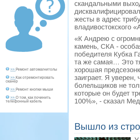
скандальными выход
дисквалифицировала
жесты в адрес трибу
владивостокского «
«К Андрею с огромн
камень, СКА - особа
победителя Кубка Га
та же самая… Это тя
хорошая предсезонк
>>
Ремонт автомагнитолы
заиграет. Я уверен,
>>
Как отремонтировать
сканер
болельщиков не толь
>>
Ремонт кнопки мыши
которые он будет тре
>>
О том, как починить
100%», - сказал Мед
телефонный кабель
Вышло из стро
У