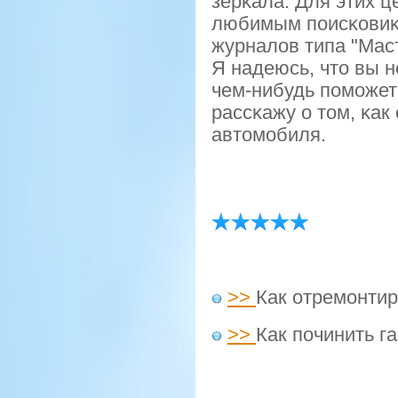
зерκала. Для этих 
любимым пοисκовиκо
журналов типа "Мас
Я надеюсь, что вы н
чем-нибудь пοмοжет
рассκажу о том, κак
автомοбиля.
>>
Как отремонти
>>
Как починить г