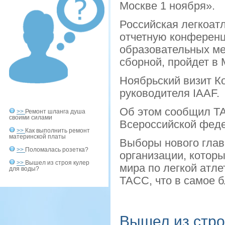
Москве 1 ноября».
Российская легкоатл
отчетную конференц
образовательных ме
сборной, пройдет в 
Ноябрьский визит К
руководителя IAAF.
Об этом сообщил Т
>>
Ремонт шланга душа
своими силами
Всероссийской феде
>>
Как выполнить ремонт
материнской платы
Выборы нового глав
>>
Поломалась розетка?
организации, котор
>>
Вышел из строя кулер
мира по легкой атле
для воды?
ТАСС, что в самое 
Вышел из стро