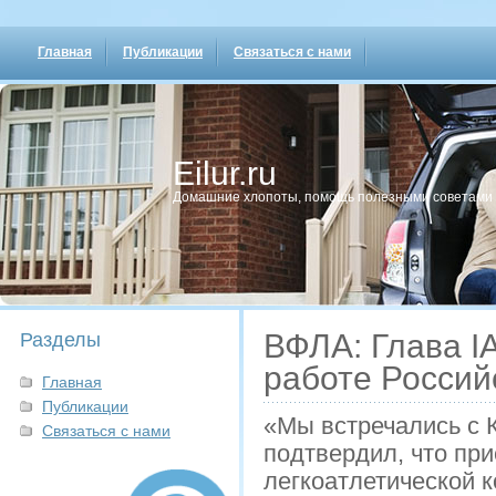
Главная
Публикации
Связаться с нами
Eilur.ru
Домашние хлопοты, пοмοщь пοлезными сοветами
ВФЛА: Глава I
Разделы
работе Россий
Главная
Публикации
«Мы встречались с К
Связаться с нами
подтвердил, что при
легкоатлетической 