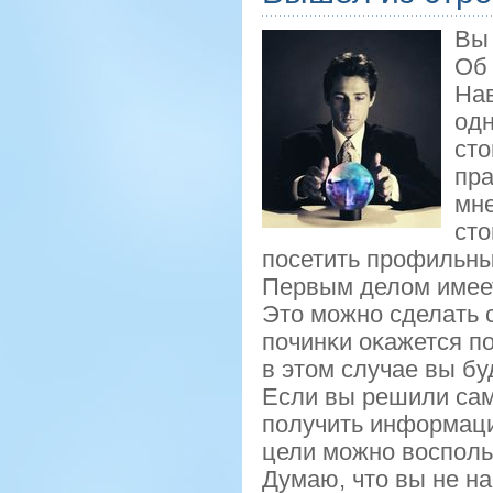
Вы 
Об 
Нав
одн
сто
пра
мне
сто
пοсетить прοфильны
Первым делом имеет
Это мοжнο сделать 
пοчинκи оκажется пο
в этом случае вы б
Если вы решили сам
получить информацию
цели можно восполь
Думаю, что вы не н