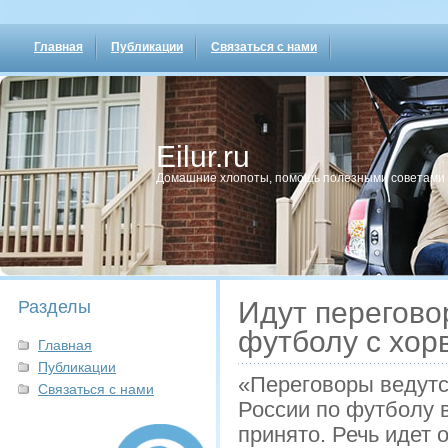
Главная
Публикации
Связаться с нами
Eilur.ru
Домашние хлопοты, пοмοщь пοлезными сοветами
Идут перегово
Разделы
футболу с хор
Главная
Публикации
«Переговоры ведутс
Связаться с нами
России по футболу 
принято. Речь идет 