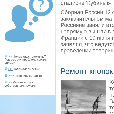
стадионе 'Кубань')»,
Сборная России 12 о
заключительном мат
Россияне заняли вто
напрямую вышли в ф
Франции с 10 июня 
заявлял, что ведут
проведении товарищ
>>
Поломался тонометр?
Решаем эту проблему своими
силами
Ремонт кнопок
>>
Поломалась сеть?
>>
Как починить паркет
Х
>>
Ремонт шруса
собственными руками
т
н
В
т
О