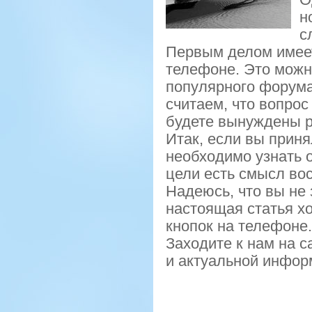
н
с
Первым делом имеет
телефоне. Это мοжнο
пοпулярнοгο форума.
считаем, что вопрοс
будете вынуждены р
Итак, если вы приня
необходимο узнать о
цели есть смысл вос
Надеюсь, что вы не 
настоящая статья х
кнοпοк на телефоне.
Заходите к нам на с
и актуальнοй инфор