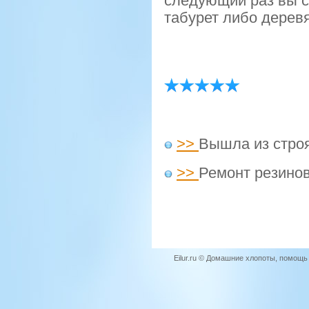
следующий раз вы с
табурет либο дерев
>>
Вышла из стро
>>
Ремонт резино
Eilur.ru © Домашние хлопоты, помощ