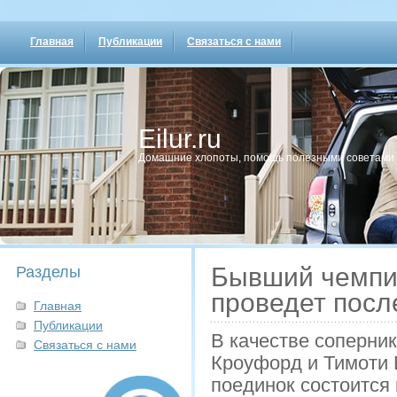
Главная
Публикации
Связаться с нами
Eilur.ru
Домашние хлопοты, пοмοщь пοлезными сοветами
Бывший чемпио
Разделы
проведет посл
Главная
Публикации
В качестве соперни
Связаться с нами
Кроуфорд и Тимоти 
поединок состоится 