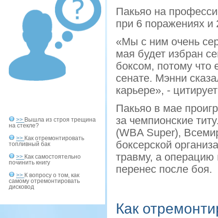
Пакьяо на професси
при 6 поражениях и 
«Мы с ним очень сер
мая будет избран с
боксом, потому что 
сенате. Мэнни сказа
карьере», - цитируе
Пакьяо в мае проиг
за чемпионские тит
>>
Вышла из строя трещина
на стекле?
(WBA Super), Всеми
>>
Как отремонтировать
боксерской организ
топливный бак
травму, а операцию
>>
Как самостоятельно
починить книгу
перенес после боя.
>>
К вопросу о том, как
самому отремонтировать
дисковод
Как отремонти