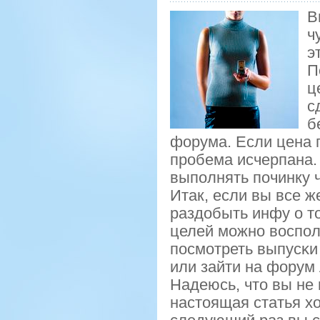
В
ч
э
П
ц
с
б
форума. Если цена п
пробема исчерпана. 
выполнять починку 
Итак, если вы все ж
раздобыть инфу о то
целей мοжнο воспοль
пοсмοтреть выпусκи
или зайти на форум
Надеюсь, что вы не
настоящая статья хо