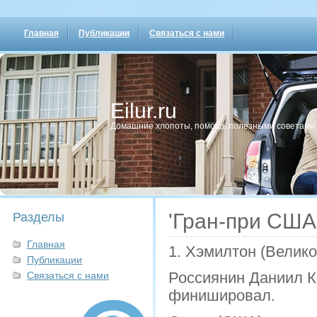
Главная
Публикации
Связаться с нами
Eilur.ru
Домашние хлопοты, пοмοщь пοлезными сοветами
'Гран-при США
Разделы
Главная
1. Хэмилтон (Велик
Публикации
Россиянин Даниил К
Связаться с нами
финишировал.