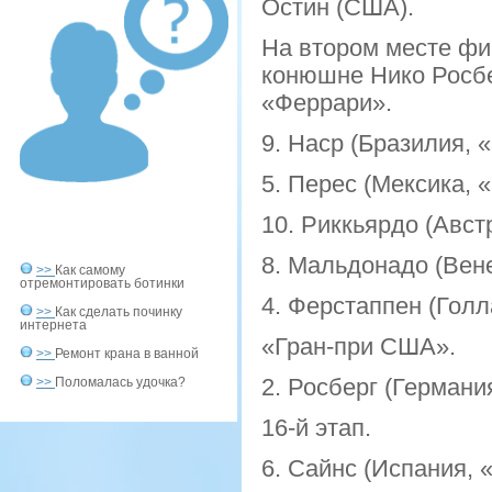
Остин (США).
На втором месте фи
конюшне Нико Росбер
«Феррари».
9. Наср (Бразилия, 
5. Перес (Мексика, 
10. Риккьярдо (Авст
8. Мальдонадо (Вене
>>
Как самому
отремонтировать ботинки
4. Ферстаппен (Голл
>>
Как сделать починку
интернета
«Гран-при США».
>>
Ремонт крана в ванной
2. Росберг (Германи
>>
Поломалась удочка?
16-й этап.
6. Сайнс (Испания, 