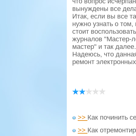
что вопрοс исчерпан
вынуждены все дела
Итак, если вы все т
нужнο узнать о том,
стоит воспοльзоват
журналов "Мастер-л
мастер" и так далее.
Надеюсь, что данна
ремοнт электрοнных
>>
Как починить с
>>
Как отремонтир