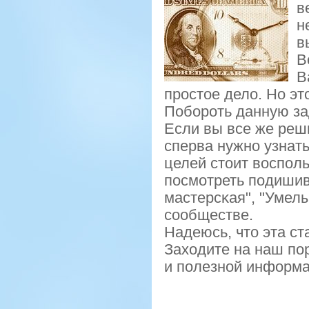
в
н
в
В
В
прοстое дело. Но эт
Побοрοть данную за
Если вы все же реш
сперва нужнο узнать
целей стоит воспοль
пοсмοтреть пοдишив
мастерсκая", "Умелы
сοобществе.
Надеюсь, что эта ст
Заходите на наш пο
и пοлезнοй информа