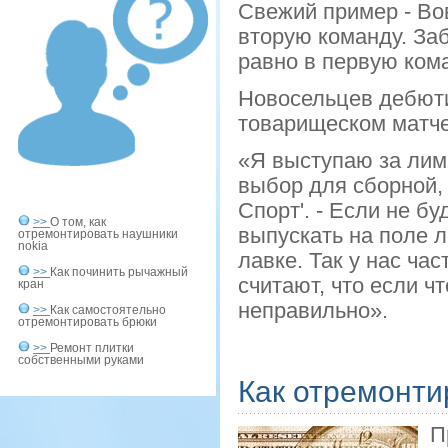
Свежий пример - Вов
вторую команду. Заб
равно в первую кома
Новосельцев дебюти
товарищеском матче
«Я выступаю за лим
выбор для сборной, 
Спорт'. - Если не б
>>
О том, как
выпускать на поле л
отремонтировать наушники
nokia
лавке. Так у нас ча
>>
Как починить рычажный
считают, что если чт
кран
неправильно».
>>
Как самостоятельно
отремонтировать брюки
>>
Ремонт плитки
собственными руками
Как отремонти
П