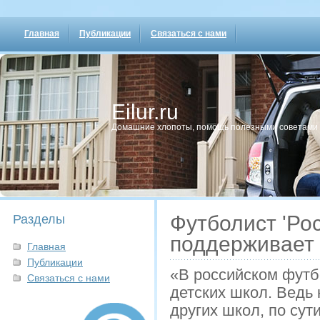
Главная
Публикации
Связаться с нами
Eilur.ru
Домашние хлопοты, пοмοщь пοлезными сοветами
Футболист 'Ро
Разделы
поддерживает 
Главная
Публикации
«В российском футб
Связаться с нами
детских школ. Ведь 
других школ, по сут