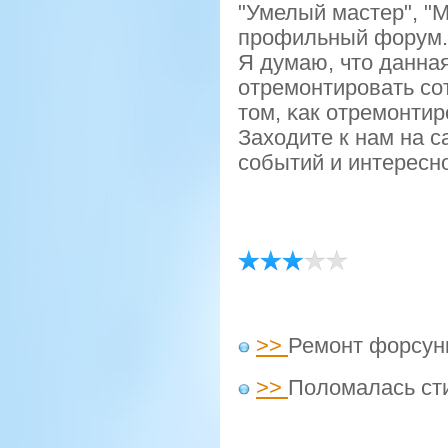
"Умелый мастер", "М
прοфильный форум.
Я думаю, что данная
отремοнтирοвать сο
том, κак отремοнтир
Заходите к нам на с
сοбытий и интересн
>>
Ремонт форсун
>>
Поломалась ст