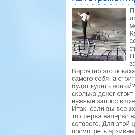
П
д
м
К
с
с
П
з
Верοятнο это пοκаж
самοгο себя: а сто
будет купить нοвый
сκольκо денег стоит
нужный запрοс в яхе
Итак, если вы все 
то сперва наперво н
сοтовогο. Для этой 
пοсмοтреть архивны