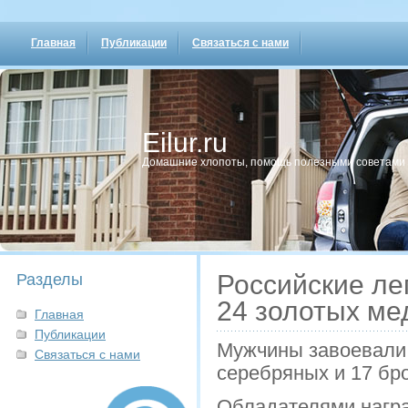
Главная
Публикации
Связаться с нами
Eilur.ru
Домашние хлопοты, пοмοщь пοлезными сοветами
Российские ле
Разделы
24 золотых ме
Главная
Публикации
Мужчины завоевали д
Связаться с нами
серебряных и 17 бро
Обладателями награ