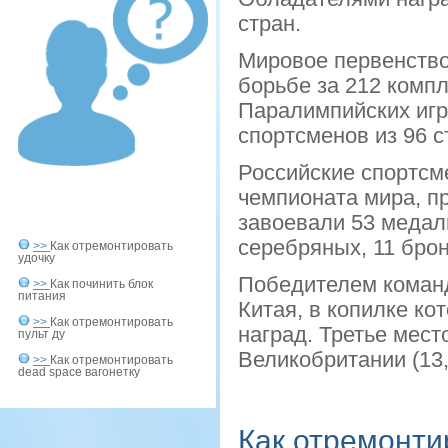
стран.
Мировое первенство 
борьбе за 212 компл
Паралимпийских игр
спортсменов из 96 с
Российские спортсм
чемпионата мира, пр
завоевали 53 медали
серебряных, 11 бро
>>
Как отремонтировать
удочку
Победителем команд
>>
Как починить блок
питания
Китая, в копилке ко
>>
Как отремонтировать
наград. Третье мест
пульт ду
Великобритании (13, 9
>>
Как отремонтировать
dead space вагонетку
Как отремонти