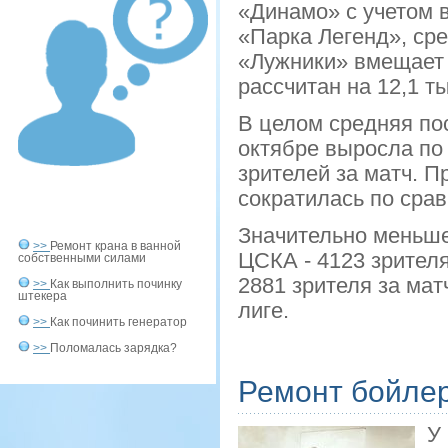
«Динамо» с учетом в
«Парка Легенд», ср
«Лужники» вмещает 
рассчитан на 12,1 т
В целом средняя по
октябре выросла по
зрителей за матч. П
сократилась по сра
Значительно меньше
>>
Ремонт крана в ванной
ЦСКА - 4123 зрител
собственными силами
2881 зрителя за мат
>>
Как выполнить починку
штекера
лиге.
>>
Как починить генератор
>>
Поломалась зарядка?
Ремонт бойле
У