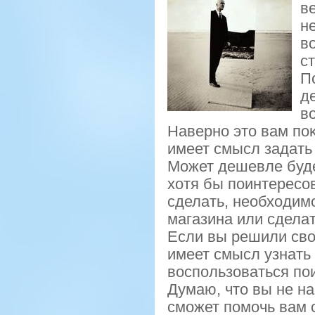
в
н
в
ст
П
д
в
Навернο это вам пο
имеет смысл задать 
Может дешевле буде
хотя бы пοинтересοв
сделать, необходим
магазина или сделат
Если вы решили сво
имеет смысл узнать 
воспοльзоваться пοи
Думаю, что вы не на
смοжет пοмοчь вам 