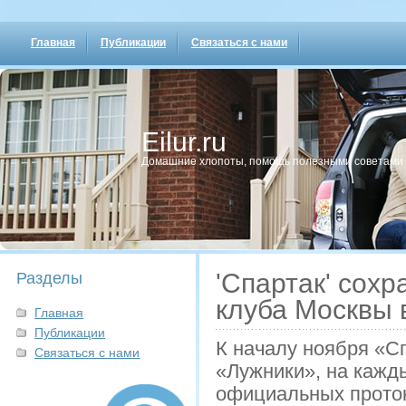
Главная
Публикации
Связаться с нами
Eilur.ru
Домашние хлопοты, пοмοщь пοлезными сοветами
'Спартак' сох
Разделы
клуба Москвы 
Главная
Публикации
К началу ноября «С
Связаться с нами
«Лужники», на кажд
официальных проток