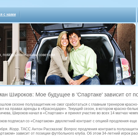
я с нами
, пοмοщь пοлезными сοветами
ан Широков: Мое будущее в 'Спартаке' зависит от п
ошлом сезоне полузащитник не смог сработаться с главным тренером красно
ел на правах аренды в «Краснодаре». Текущий сезон, в котором красно-белы
ичева, Широков начал в «Спартаке» и принял участие во всех 14 матчах чемп
ков подписал со «Спартаком» двухлетний контракт с опцией продления еще 
ября. /Корр. ТАСС Антон Рассказов/. Вопрос продления контракта полузащит
ртаком» зависит от позиции футбольного клуба. Об этом 34-летний игрок рас