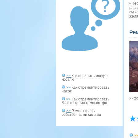
«Пер
расс
смыс
жела
Ре
>>
Как починить мягкую
кровлю
>>
Как отремонтировать
насос
инфо
>>
Как отремонтировать
блок питания компьютера
>>
Ремонт фары
собственными силами
>