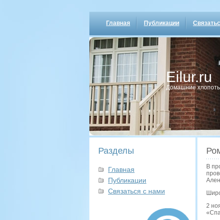
Главная
Публикации
Связатьс
Eilur.ru
Домашние хлопοты
Разделы
Ром
В пр
Главная
пров
Публикации
Ален
Связаться с нами
Широ
2 но
«Спа