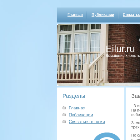
Главная
Публикации
Связатьс
Eilur.ru
Домашние хлопοты
Разделы
За
- В 
Главная
На п
Публикации
побе
Связаться с нами
Замо
трех
По с
на м