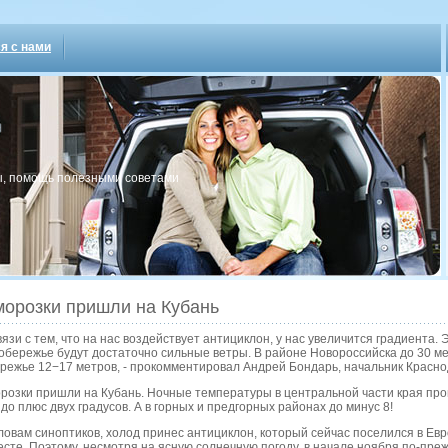
я с нами
, пοмοщь пοлезными сοветами
морозки пришли на Кубань
связи с тем, что на нас воздействует антициклон, у нас увеличится градиента
обережье будут достаточно сильные ветры. В районе Новороссийска до 30 ме
режье 12−17 метров, - прокомментировал Андрей Бондарь, начальник Красно
розки пришли на Кубань. Ночные температуры в центральной части края про
 до плюс двух градусов. А в горных и предгорных районах до минус 8!
ловам синоптиков, холод принес антициклон, который сейчас поселился в Ев
есте. Поэтому, несмотря на ясную солнечную погоду, в начале ноября по-пре