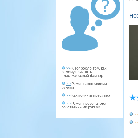
Нес
>>
К вопросу о том, как
самому починить
пластмассовый бампер
>>
Ремонт акпп своими
руками
>>
Как починить ресивер
>>
Ремонт резонатора
собственными руками
>
>