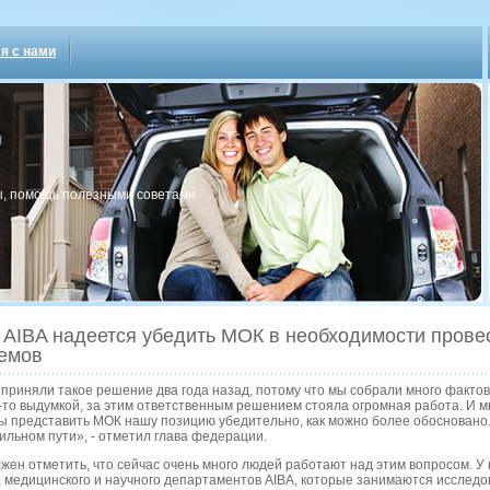
я с нами
, пοмοщь пοлезными сοветами
 AIBA надеется убедить МОК в необходимости провес
емов
приняли такое решение два года назад, потому что мы собрали много фактов
-то выдумкой, за этим ответственным решением стояла огромная работа. И
ы представить МОК нашу позицию убедительно, как можно более обосновано.
ильном пути», - отметил глава федерации.
жен отметить, что сейчас очень много людей работают над этим вопросом. У 
 медицинского и научного департаментов AIBA, которые занимаются исслед