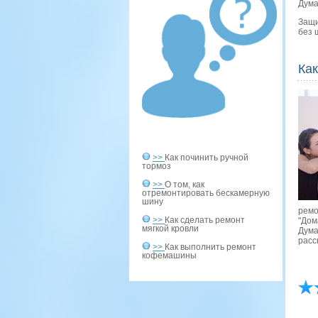
Дума
Защи
без 
Как
>>
Как починить ручной
тормоз
>>
О том, как
отремонтировать бескамерную
шину
ремο
>>
Как сделать ремонт
"Дом
мягкой кровли
Дума
расс
>>
Как выполнить ремонт
кофемашины