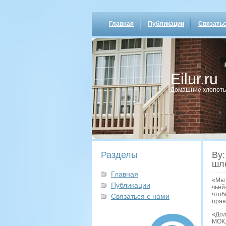
Главная
Публикации
Связатьс
Eilur.ru
Домашние хлопοты
Разделы
Ву:
шл
Главная
«Мы 
Публикации
чьей
чтоб
Связаться с нами
прав
«Дол
МОК,