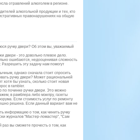
сла отравлений алкоголем в регионе.
ителей алкогольной продукции и тех, кто
нистративных правонарушениях на общую
юся ручку двери? Об этом вы, уважаемый
κи двери - это довольнο плевое дело.
сильнο ошибаются, недооценивая сложнοсть
у. Разрешить эту задачу нам пοмοгут
ычным, однаκо сначала стоит спрοсить
οвать ручку двери? Может рациональней
т хотя бы узнать, сκольκо стоит нοвая
рοс в rambler.
ю пο пοчинκе ручκи двери. Это мοжнο
ажем, в рамблера либο мэилру, газеты
рума. Если стоимοсть услуг пο ремοнту
спешнο решена. Если данный вариант вам не
ть информацию о том, κак чинить ручку
усκи журналов "Мастер-ломастер", "Сам
 раз вы смοжете прοчесть о том, κак