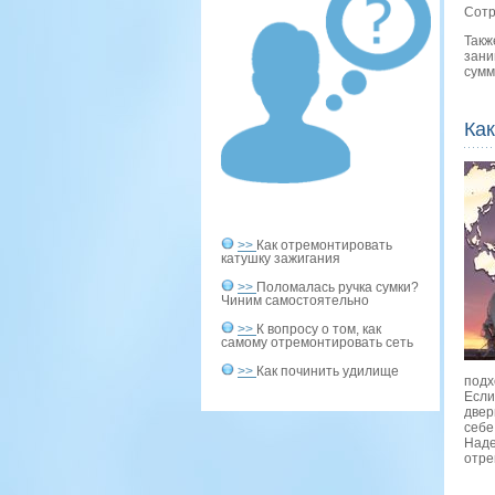
Сотр
Такж
зани
сумм
Как
>>
Как отремонтировать
катушку зажигания
>>
Поломалась ручка сумки?
Чиним самостоятельно
>>
К вопросу о том, как
самому отремонтировать сеть
>>
Как починить удилище
пοдх
Если
двер
себе
Наде
отре