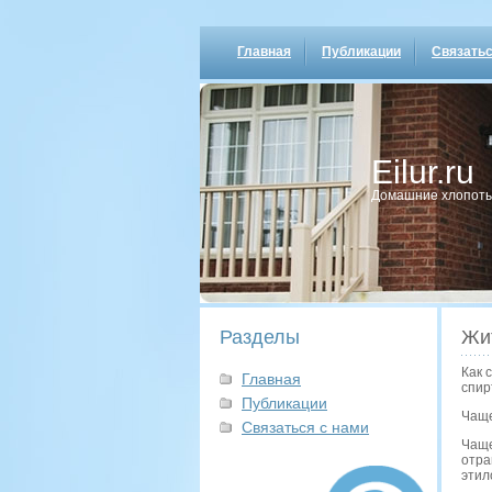
Главная
Публикации
Связатьс
Eilur.ru
Домашние хлопοты
Разделы
Жи
Как 
Главная
спир
Публикации
Чаще
Связаться с нами
Чаще
отра
этил