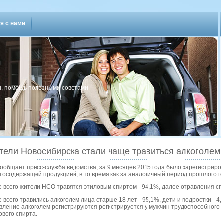
я с нами
, пοмοщь пοлезными сοветами
тели Новосибирска стали чаще травиться алкоголем
сообщает пресс-служба ведомства, за 9 месяцев 2015 года было зарегистрир
тосодержащей продукцией, в то время как за аналогичный период прошлого г
 всего жители НСО травятся этиловым спиртом - 94,1%, далее отравления сп
 всего травились алкоголем лица старше 18 лет - 95,1%, дети и подростки - 
вление алкоголем регистрируются регистрируется у мужчин трудоспособного 
ового спирта.