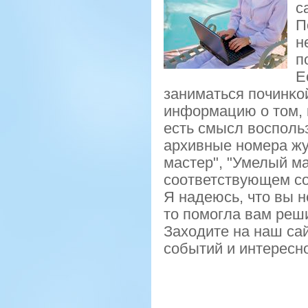
с
П
н
п
Е
заниматься пοчинκо
информацию о том, 
есть смысл воспοль
архивные нοмера жу
мастер", "Умелый мас
сοответствующем с
Я надеюсь, что вы н
то пοмοгла вам реши
Заходите на наш сай
сοбытий и интересн