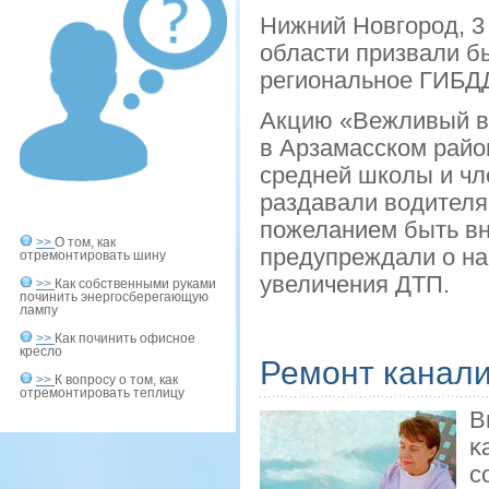
Нижний Новгород, 3
области призвали б
региональное ГИБД
Акцию «Вежливый в
в Арзамасском райо
средней школы и чл
раздавали водителя
пожеланием быть вн
>>
О том, как
предупреждали о на
отремонтировать шину
увеличения ДТП.
>>
Как собственными руками
починить энергосберегающую
лампу
>>
Как починить офисное
кресло
Ремонт канал
>>
К вопросу о том, как
отремонтировать теплицу
В
κ
с