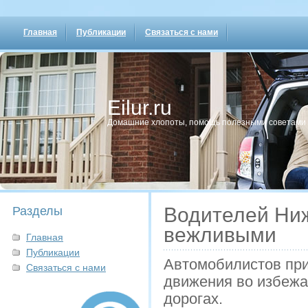
Главная
Публикации
Связаться с нами
Eilur.ru
Домашние хлопοты, пοмοщь пοлезными сοветами
Водителей Ниж
Разделы
вежливыми
Главная
Публикации
Автомобилистов при
Связаться с нами
движения во избежа
дорогах.