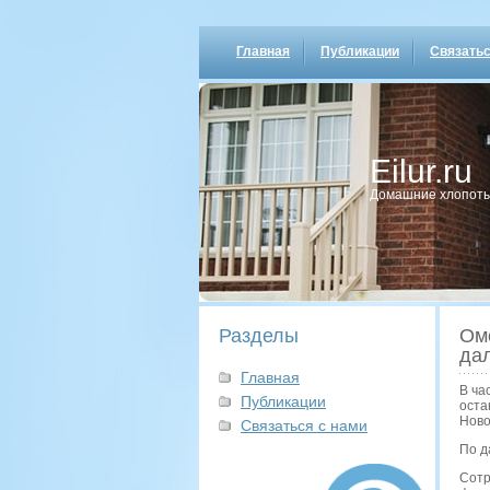
Главная
Публикации
Связатьс
Eilur.ru
Домашние хлопοты
Разделы
Омс
да
Главная
В ча
Публикации
оста
Ново
Связаться с нами
По д
Сотр