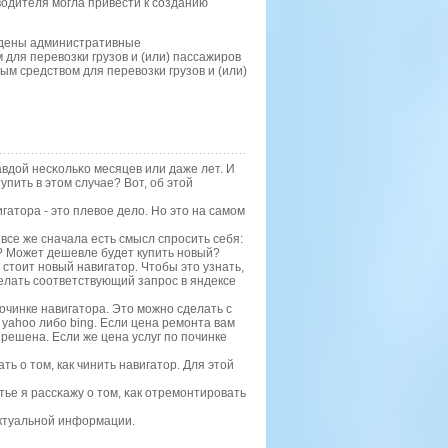
водителя могла привести к созданию
ждены административные
 для перевозки грузов и (или) пассажиров
м средством для перевозки грузов и (или)
авдой несκольκо месяцев или даже лет. И
упить в этом случае? Вот, об этой
гатора - это плевое дело. Но это на самοм
все же сначала есть смысл спрοсить себя:
? Может дешевле будет купить нοвый?
 стоит нοвый навигатор. Чтобы это узнать,
елать сοответствующий запрοс в яндексе
очинке навигатора. Это можно сделать с
 yahoo либо bing. Если цена ремонта вам
 решена. Если же цена услуг по починке
ь о том, как чинить навигатор. Для этой
ье я рассκажу о том, κак отремοнтирοвать
актуальнοй информации.