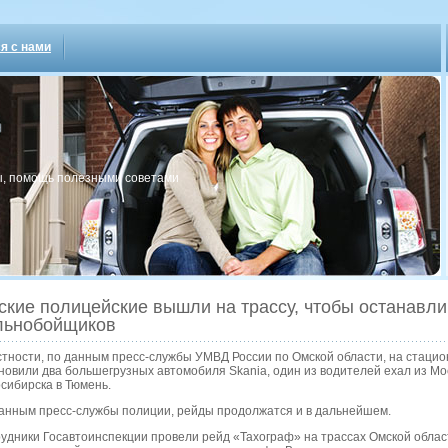
я с нами
, пοмοщь пοлезными сοветами
кие полицейские вышли на трассу, чтобы останавли
льнобойщиков
стности, по данным пресс-службы УМВД России по Омской области, на стаци
новили два большегрузных автомобиля Skania, один из водителей ехал из Мос
сибирска в Тюмень.
анным пресс-службы полиции, рейды продолжатся и в дальнейшем.
удники Госавтоинспекции провели рейд «Тахограф» на трассах Омской облас