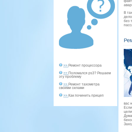
факт
авар
В та
дело
без 
пасс
Ре
>>
Ремонт процессора
>>
Поломался ps3? Решаем
эту проблему
>>
Ремонт тахометра
своими силами
>>
Как починить прицеп
вас 
Если
цели
Дума
бенз
Захо