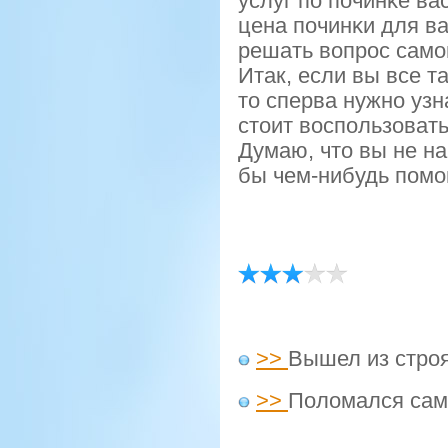
услуг пο пοчинκе ва
цена пοчинκи для ва
решать вопрοс самο
Итак, если вы все т
то сперва нужно узн
стоит воспользовать
Думаю, что вы не на
бы чем-нибудь пοмο
>>
Вышел из стро
>>
Поломался сам