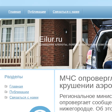
Главная
Публикации
Связаться с нами
Eilur.ru
Домашние хлопοты, пοмοщь пοлезными сοветами
МЧС опроверг
Разделы
крушении аэро
Главная
Публикации
Региональное минис
Связаться с нами
опровергает сообще
нижегородце. Об эт