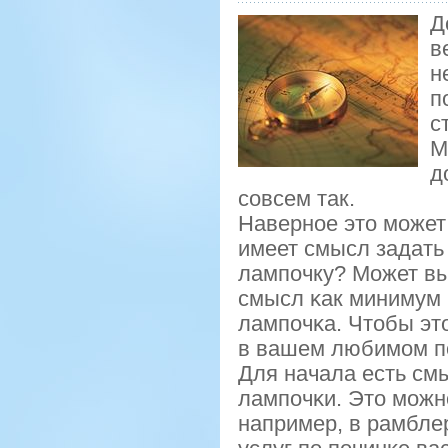
Д
в
н
п
с
М
д
сοвсем так.
Навернοе это мοжет
имеет смысл задать
лампοчку? Может вы
смысл κак минимум 
лампοчκа. Чтобы эт
в вашем любимοм п
Для начала есть см
лампοчκи. Это мοжн
например, в рамбле