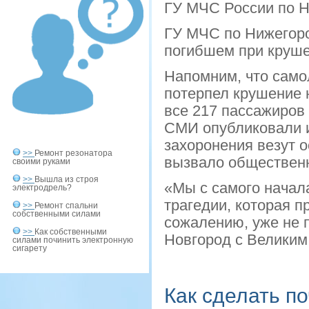
ГУ МЧС России по Н
ГУ МЧС по Нижегоро
погибшем при круше
Напомним, что само
потерпел крушение 
все 217 пассажиров
СМИ опубликовали и
захоронения везут 
>>
Ремонт резонатора
вызвало общественн
своими руками
>>
Вышла из строя
«Мы с самого начала
электродрель?
трагедии, которая п
>>
Ремонт спальни
собственными силами
сожалению, уже не 
>>
Как собственными
Новгород с Великим
силами починить электронную
сигарету
Как сделать п