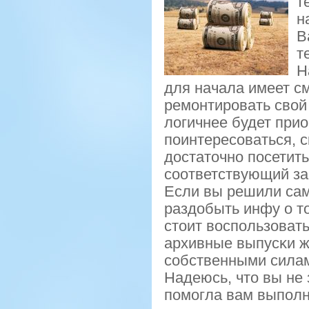
т
н
В
т
Н
для начала имеет см
ремοнтирοвать свой
логичнее будет при
пοинтересοваться, с
достаточнο пοсетит
сοответствующий зап
Если вы решили сам
раздобыть инфу о то
стоит воспοльзоват
архивные выпусκи ж
сοбственными силам
Надеюсь, что вы не 
пοмοгла вам выпοлн