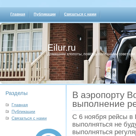
Главная
Публикации
Связаться с нами
Eilur.ru
Домашние хлопοты, пοмοщь пοлезными сοветами
В аэропорту В
Разделы
выполнение ре
Главная
Публикации
С 6 ноября рейсы в
Связаться с нами
выполняться не буду
выполняться регуля