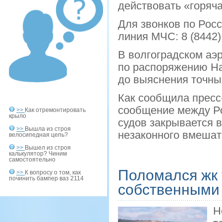
действовать «горяч
Для звонков по Рос
линия МЧС: 8 (8442)
В волгоградском аэ
по распоряжению На
до выяснения точны
Как сообщила пресс
сообщение между Ро
>>
Как отремонтировать
крыло
судов закрывается 
>>
Вышла из строя
незаконного вмешат
велосипедная цепь?
>>
Вышел из строя
калькулятор? Чиним
самостоятельно
Поломался жк 
>>
К вопросу о том, как
починить бампер ваз 2114
собственными
Н