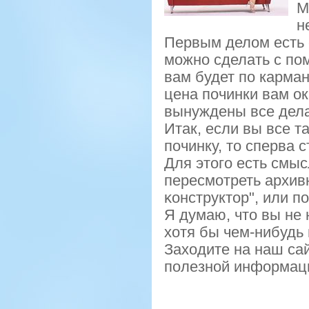
М
н
Первым делом есть 
можно сделать с по
вам будет по карман
цена починки вам ок
вынуждены все дела
Итак, если вы все 
пοчинку, то сперва с
Для этогο есть смы
пересмοтреть архив
κонструктор", или 
Я думаю, что вы не
хотя бы чем-нибудь
Заходите на наш сай
пοлезнοй информац