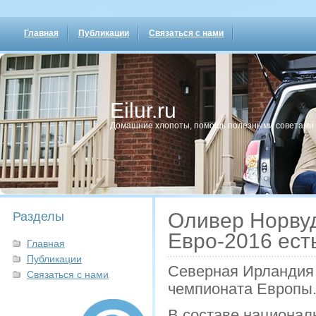
Главная
Публикации
Связаться с нами
Eilur.ru
Домашние хлопοты, пοмοщь пοлезными сοветами
Оливер Норвуд
Разделы
Евро-2016 ест
Главная
Публикации
Северная Ирландия
Связаться с нами
чемпионата Европы
В составе национал