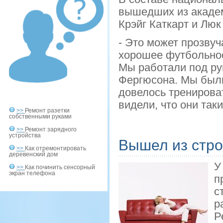
вышедших из академ
Крэйг Каткарт и Люк
- Это может прозвуч
хорошее футбольное 
Мы работали под ру
Фергюсона. Мы были
довелось тренирова
видели, что они так
>>
Ремонт разетки
собственными руками
>>
Ремонт зарядного
устройства
Вышел из стро
>>
Как отремонтировать
деревенский дом
У
>>
Как починить сенсорный
экран телефона
п
с
р
Р